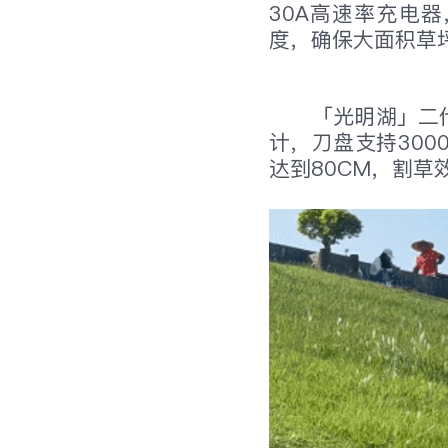
30A高速率充电
度，确保大面积草
「光明湖」二
计，刀盘支持300
达到80CM，割