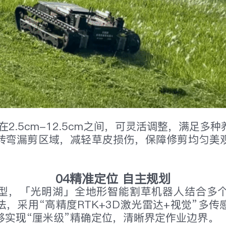
2.5cm-12.5cm之间，可灵活调整，满足多
转弯漏剪区域，减轻草皮损伤，保障修剪均匀美
04精准定位 自主规划
型，「光明湖」全地形智能割草机器人结合多
，采用“高精度RTK+3D激光雷达+视觉”多
够实现“厘米级”精确定位，清晰界定作业边界。