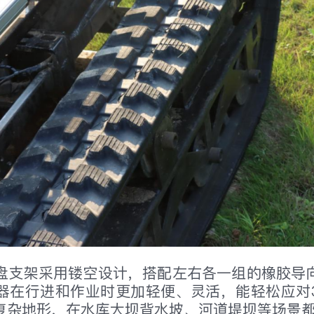
盘支架采用镂空设计，搭配左右各一组的橡胶导
器在行进和作业时更加轻便、灵活，能轻松应对3
复杂地形，在水库大坝背水坡、河道堤坝等场景