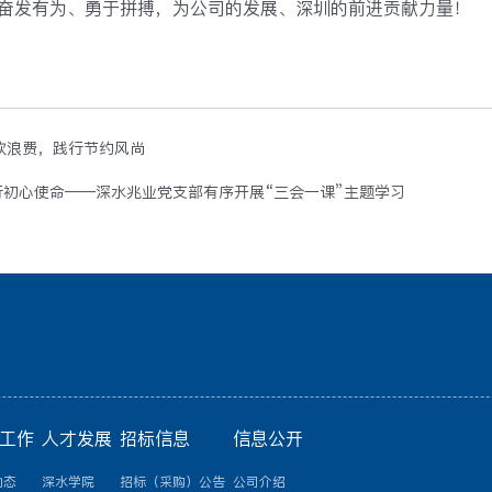
奋发有为、勇于拼搏，为公司的发展、深圳的前进贡献力量！
饮浪费，践行节约风尚
初心使命——深水兆业党支部有序开展“三会一课”主题学习
工作
人才发展
招标信息
信息公开
动态
深水学院
招标（采购）公告
公司介绍